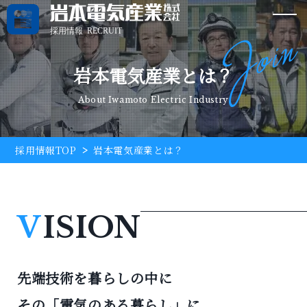
岩本電気産業とは？
About Iwamoto Electric Industry
採用情報TOP
>
岩本電気産業とは？
V
ISION
先端技術を暮らしの中に
その「電気のある暮らし」に、